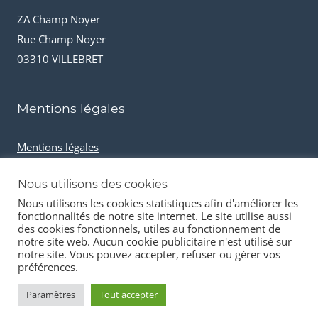
ZA Champ Noyer
Rue Champ Noyer
03310 VILLEBRET
Mentions légales
Mentions légales
Conditions générales de vente
Nous utilisons des cookies
Cookies et données personnelles
Nous utilisons les cookies statistiques afin d'améliorer les
fonctionnalités de notre site internet. Le site utilise aussi
des cookies fonctionnels, utiles au fonctionnement de
notre site web. Aucun cookie publicitaire n'est utilisé sur
notre site. Vous pouvez accepter, refuser ou gérer vos
préférences.
© 2026 Stock-it automobiles
Paramètres
Tout accepter