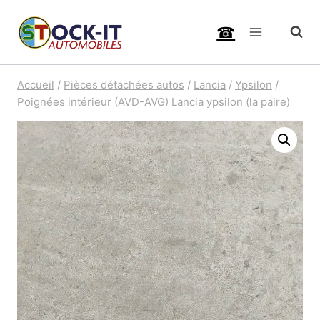
Aller
☎
au
contenu
Accueil
/
Pièces détachées autos
/
Lancia
/
Ypsilon
/
Poignées intérieur (AVD-AVG) Lancia ypsilon (la paire)