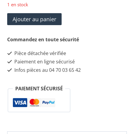
1 en stock
quantité
Ajouter au panier
de
Poignées
Commandez en toute sécurité
intérieur
Pièce détachée vérifiée
(AVD-
Paiement en ligne sécurisé
AVG)
Infos pièces au 04 70 03 65 42
Lancia
ypsilon
PAIEMENT SÉCURISÉ
(la
paire)