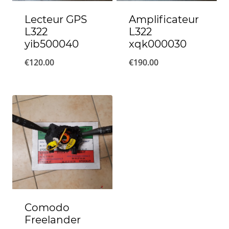
Lecteur GPS
Amplificateur
L322
L322
yib500040
xqk000030
€
120.00
€
190.00
Comodo
Freelander