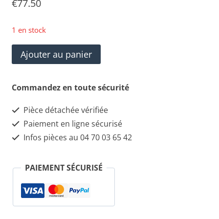
€
77.50
1 en stock
quantité
Ajouter au panier
de
LPR
Commandez en toute sécurité
05P1505
Pièce détachée vérifiée
Plaquettes
Paiement en ligne sécurisé
de
Infos pièces au 04 70 03 65 42
frein
PAIEMENT SÉCURISÉ