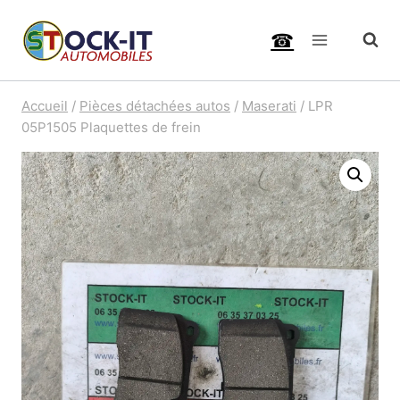
Aller
☎
au
contenu
Accueil
/
Pièces détachées autos
/
Maserati
/
LPR
05P1505 Plaquettes de frein