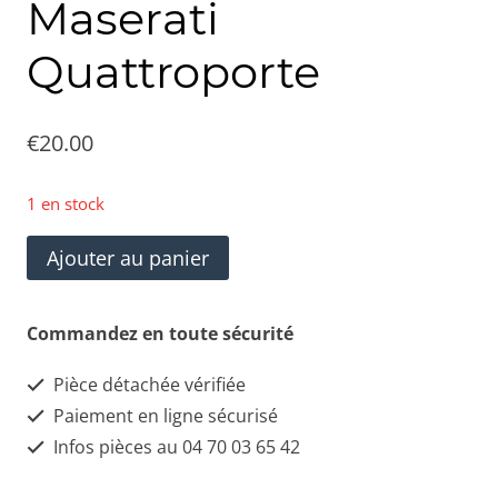
Maserati
Quattroporte
€
20.00
1 en stock
quantité
Ajouter au panier
de
0311278Conduit
Commandez en toute sécurité
de
Pièce détachée vérifiée
ventilation
Paiement en ligne sécurisé
d'évaporateur
Infos pièces au 04 70 03 65 42
de