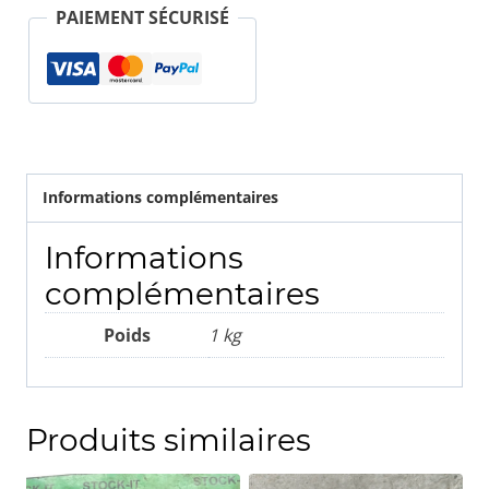
tableau
PAIEMENT SÉCURISÉ
de
bord
Maserati
Quattroporte
Informations complémentaires
Informations
complémentaires
Poids
1 kg
Produits similaires