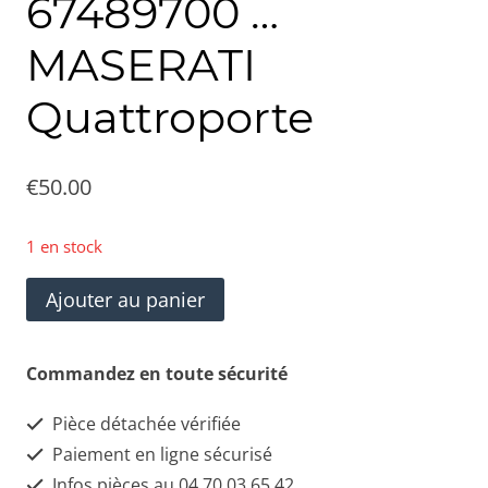
67489700 …
MASERATI
Quattroporte
€
50.00
1 en stock
quantité
Ajouter au panier
de
Cadre
Commandez en toute sécurité
de
Pièce détachée vérifiée
Montage
Paiement en ligne sécurisé
Chargeur
Infos pièces au 04 70 03 65 42