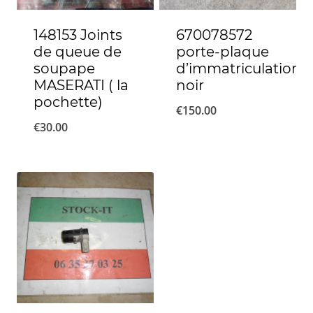
148153 Joints
670078572
de queue de
porte-plaque
soupape
d’immatriculation
MASERATI ( la
noir
pochette)
€
150.00
€
30.00