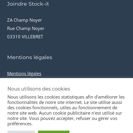
Joindre Stock-it
ZA Champ Noyer
Rue Champ Noyer
03310 VILLEBRET
Mentions légales
Mentions légales
Conditions générales de vente
Nous utilisons des cookies
Cookies et données personnelles
Nous utilisons les cookies statistiques afin d'améliorer les
fonctionnalités de notre site internet. Le site utilise aussi
des cookies fonctionnels, utiles au fonctionnement de
notre site web. Aucun cookie publicitaire n'est utilisé sur
notre site. Vous pouvez accepter, refuser ou gérer vos
préférences.
© 2026 Stock-it automobiles