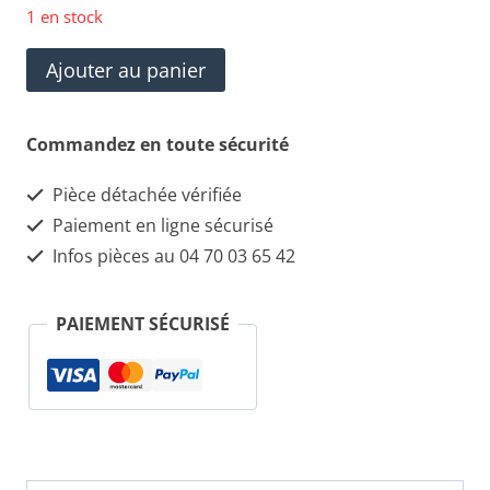
1 en stock
quantité
Ajouter au panier
de
Clé
Commandez en toute sécurité
MASERATI
Pièce détachée vérifiée
Quattroporte
Paiement en ligne sécurisé
à
Infos pièces au 04 70 03 65 42
reprogrammer
PAIEMENT SÉCURISÉ