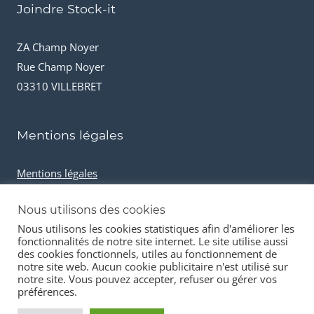
Joindre Stock-it
ZA Champ Noyer
Rue Champ Noyer
03310 VILLEBRET
Mentions légales
Mentions légales
Conditions générales de vente
Nous utilisons des cookies
Cookies et données personnelles
Nous utilisons les cookies statistiques afin d'améliorer les
fonctionnalités de notre site internet. Le site utilise aussi
des cookies fonctionnels, utiles au fonctionnement de
notre site web. Aucun cookie publicitaire n'est utilisé sur
notre site. Vous pouvez accepter, refuser ou gérer vos
préférences.
© 2026 Stock-it automobiles