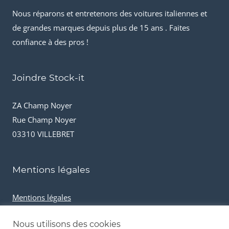
Nous réparons et entretenons des voitures italiennes et
de grandes marques depuis plus de 15 ans . Faites
confiance à des pros !
Joindre Stock-it
ZA Champ Noyer
Rue Champ Noyer
03310 VILLEBRET
Mentions légales
Mentions légales
Conditions générales de vente
Nous utilisons des cookies
Cookies et données personnelles