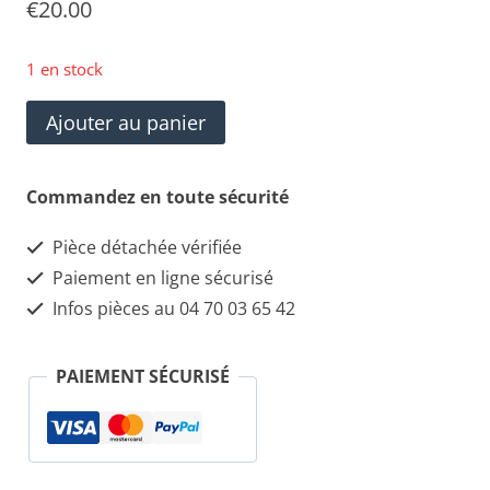
€
20.00
1 en stock
quantité
Ajouter au panier
de
Maserati
Commandez en toute sécurité
Quattroporte
Pièce détachée vérifiée
Canal
Paiement en ligne sécurisé
de
Infos pièces au 04 70 03 65 42
conduit
d'air
PAIEMENT SÉCURISÉ
de
cabine
69632000