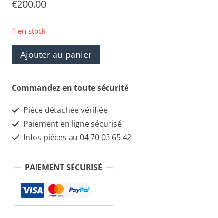
€
200.00
1 en stock
quantité
Ajouter au panier
de
Maserati
Commandez en toute sécurité
Quattroporte
Pièce détachée vérifiée
Module
Paiement en ligne sécurisé
de
Infos pièces au 04 70 03 65 42
contrôle
airbag
PAIEMENT SÉCURISÉ
213337