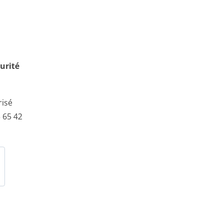
urité
risé
 65 42