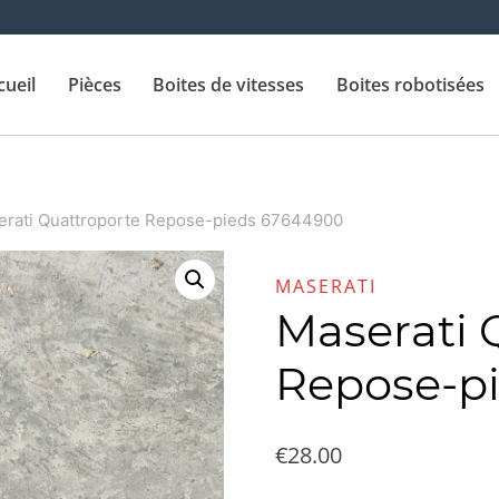
cueil
Pièces
Boites de vitesses
Boites robotisées
erati Quattroporte Repose-pieds 67644900
MASERATI
Maserati 
Repose-p
€
28.00