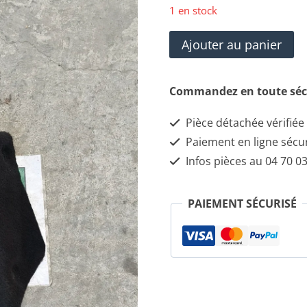
1 en stock
quantité
Ajouter au panier
de
Maserati
Commandez en toute séc
Quattroporte
Pièce détachée vérifiée
Repose-
Paiement en ligne sécu
pieds
Infos pièces au 04 70 03
67644900
PAIEMENT SÉCURISÉ