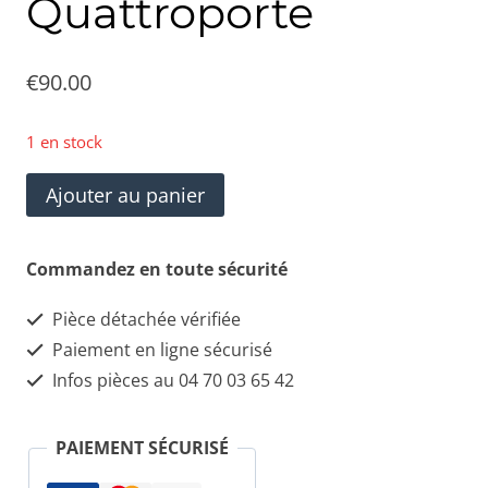
Quattroporte
€
90.00
1 en stock
quantité
Ajouter au panier
de
Platine
Commandez en toute sécurité
de
Pièce détachée vérifiée
Bord
Paiement en ligne sécurisé
Microphone
Infos pièces au 04 70 03 65 42
Control
Switch
PAIEMENT SÉCURISÉ
MASERATI