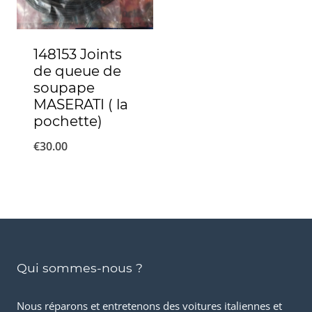
148153 Joints
de queue de
soupape
MASERATI ( la
pochette)
€
30.00
Qui sommes-nous ?
Nous réparons et entretenons des voitures italiennes et