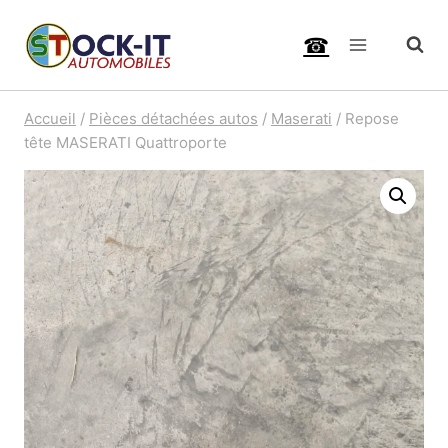
Aller
☎
au
contenu
Accueil
/
Pièces détachées autos
/
Maserati
/
Repose
tête MASERATI Quattroporte