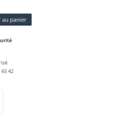
r au panier
urité
risé
 65 42