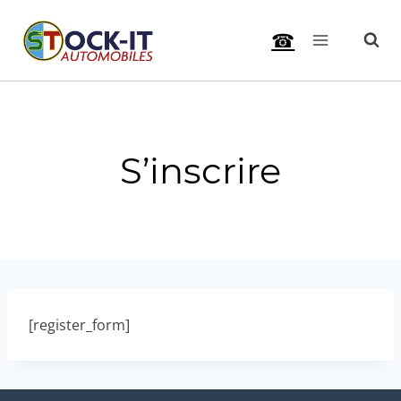
Aller
☎
au
contenu
S’inscrire
[register_form]