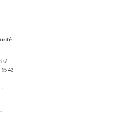
urité
risé
 65 42