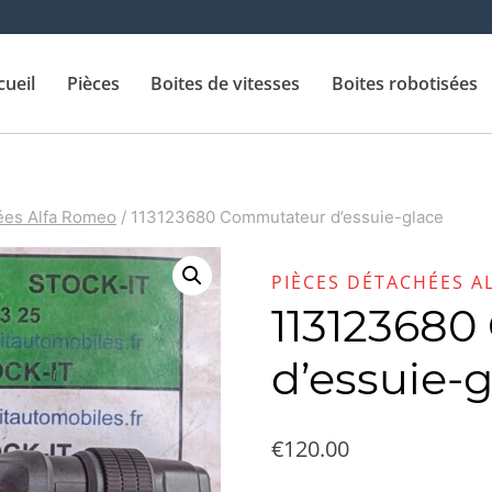
cueil
Pièces
Boites de vitesses
Boites robotisées
ées Alfa Romeo
/
113123680 Commutateur d’essuie-glace
PIÈCES DÉTACHÉES A
11312368
d’essuie-
€
120.00