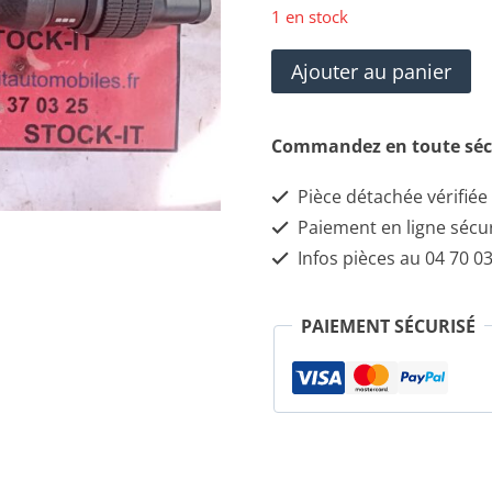
1 en stock
quantité
Ajouter au panier
de
113123680
Commandez en toute séc
Commutateur
Pièce détachée vérifiée
d'essuie-
Paiement en ligne sécu
glace
Infos pièces au 04 70 03
PAIEMENT SÉCURISÉ