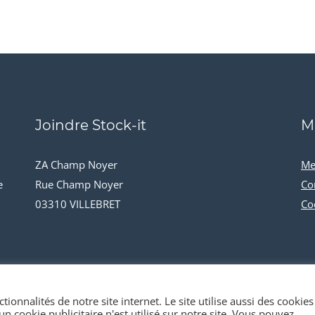
Joindre Stock-it
M
ZA Champ Noyer
Me
e
Rue Champ Noyer
Co
03310 VILLEBRET
Co
tionnalités de notre site internet. Le site utilise aussi des cookies
n cookie publicitaire n'est utilisé sur notre site. Vous pouvez