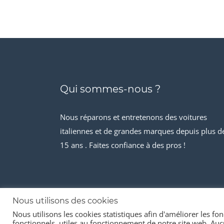
Qui sommes-nous ?
Nous réparons et entretenons des voitures
italiennes et de grandes marques depuis plus d
15 ans . Faites confiance à des pros !
Nous utilisons des cookies
Nous utilisons les cookies statistiques afin d'améliorer les fonc
© 2026 Stock-it automobiles
fonctionnels, utiles au fonctionnement de notre site web. Aucu