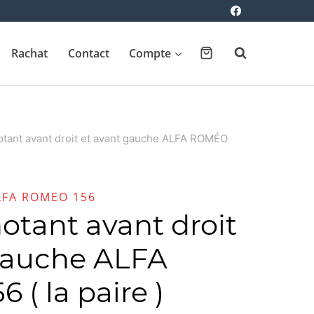
Rachat
Contact
Compte
otant avant droit et avant gauche ALFA ROMÉO
LFA ROMEO 156
otant avant droit
gauche ALFA
( la paire )