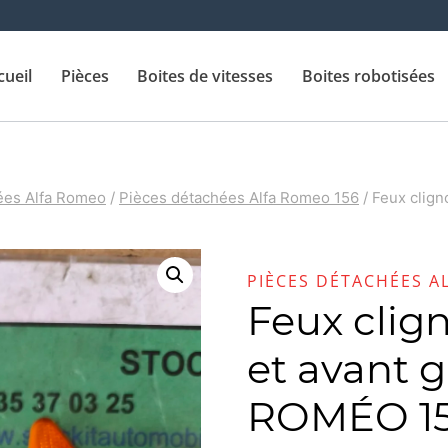
cueil
Pièces
Boites de vitesses
Boites robotisées
ées Alfa Romeo
/
Pièces détachées Alfa Romeo 156
/
Feux clign
PIÈCES DÉTACHÉES A
Feux clign
et avant 
ROMÉO 156 