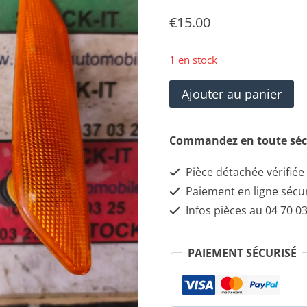
€
15.00
1 en stock
quantité
Ajouter au panier
de
Feux
Commandez en toute séc
clignotant
Pièce détachée vérifiée
avant
Paiement en ligne sécu
droit
Infos pièces au 04 70 03
et
avant
PAIEMENT SÉCURISÉ
gauche
ALFA