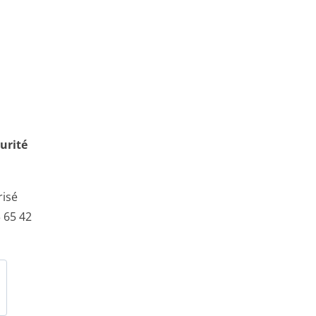
urité
risé
 65 42