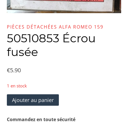
PIÈCES DÉTACHÉES ALFA ROMEO 159
50510853 Écrou
fusée
€
5.90
1 en stock
quantité
Ajouter au panier
de
50510853
Commandez en toute sécurité
Écrou