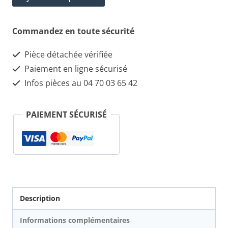
était :
est :
de
€20.00.
€19.00.
Manchon
Commandez en toute sécurité
d'admission
Pièce détachée vérifiée
1.9
Paiement en ligne sécurisé
/
Infos pièces au 04 70 03 65 42
2.2
JTS
PAIEMENT SÉCURISÉ
Description
Informations complémentaires