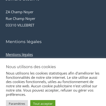
ZA Champ Noyer
Rue Champ Noyer
03310 VILLEBRET
Mentions légales
Mentions légales
Conditions générales de vente
Nous utilisons des cookies
Cookies et données personnelles
Nous utilisons les cookies statistiques afin d'améliorer les
fonctionnalités de notre site internet. Le site utilise aussi
des cookies fonctionnels, utiles au fonctionnement de
notre site web. Aucun cookie publicitaire n'est utilisé sur
notre site. Vous pouvez accepter, refuser ou gérer vos
préférences.
© 2026 Stock-it automobiles
Paramètres
Tout accepter