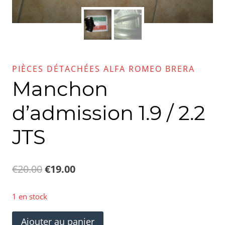
PIÈCES DÉTACHÉES ALFA ROMEO BRERA
Manchon
d’admission 1.9 / 2.2
JTS
Le
Le
€
20.00
€
19.00
prix
prix
1 en stock
initial
actuel
quantité
Ajouter au panier