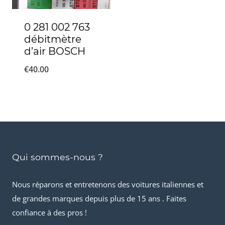
0 281 002 763
débitmètre
d’air BOSCH
€
40.00
Qui sommes-nous ?
Nous réparons et entretenons des voitures italiennes et
de grandes marques depuis plus de 15 ans . Faites
confiance à des pros !