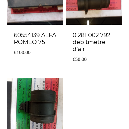
60554139 ALFA
0 281 002 792
ROMEO 75
débitmètre
d’air
€
100.00
€
50.00