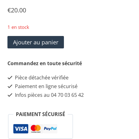
€
20.00
1 en stock
quantité
Ajouter au panier
de
Réservoir
Commandez en toute sécurité
de
Pièce détachée vérifiée
direction
Paiement en ligne sécurisé
assistée
Infos pièces au 04 70 03 65 42
Alfa
Roméo
PAIEMENT SÉCURISÉ
159
3.2