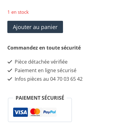
1 en stock
quantité
Ajouter au panier
de
Tuyaux
Commandez en toute sécurité
de
Pièce détachée vérifiée
Climatisation
Paiement en ligne sécurisé
ALFA
Infos pièces au 04 70 03 65 42
ROMÉO
159
PAIEMENT SÉCURISÉ
1.9