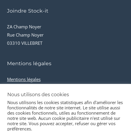
Joindre Stock-it
ZA Champ Noyer
Rue Champ Noyer
03310 VILLEBRET
Mentions légales
Mentions légales
Conditions générales de vente
Nous utilisons des cookies
Cookies et données personnelles
Nous utilisons les cookies statistiques afin d'améliorer les
fonctionnalités de notre site internet. Le site utilise aussi
des cookies fonctionnels, utiles au fonctionnement de
notre site web. Aucun cookie publicitaire n'est utilisé sur
notre site. Vous pouvez accepter, refuser ou gérer vos
préférences.