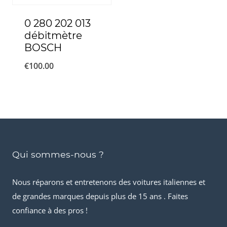
0 280 202 013
débitmètre
BOSCH
€
100.00
Qui sommes-nous ?
Nous réparons et entretenons des voitures italiennes et
de grandes marques depuis plus de 15 ans . Faites
confiance à des pros !