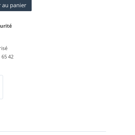
r au panier
urité
risé
 65 42