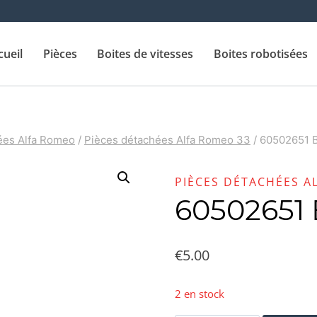
cueil
Pièces
Boites de vitesses
Boites robotisées
ées Alfa Romeo
/
Pièces détachées Alfa Romeo 33
/
60502651 
PIÈCES DÉTACHÉES A
60502651
€
5.00
2 en stock