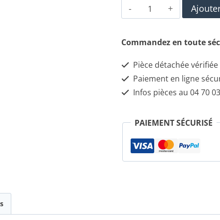
quantité
Ajoute
de
60502651
Commandez en toute séc
BAGUE
Pièce détachée vérifiée
Paiement en ligne sécu
Infos pièces au 04 70 03
PAIEMENT SÉCURISÉ
s