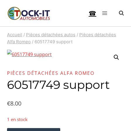
Aller
☎
au
contenu
Accueil
/
Pièces détachées autos
/
Pièces détachées
Alfa Romeo
/
60517749 support
PIÈCES DÉTACHÉES ALFA ROMEO
60517749 support
€
8.00
1 en stock