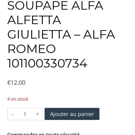
SOUPAPE ALFA
ALFETTA
GIULIETTA – ALFA
ROMEO
101100330734
€
12.00
4 en stock
quantité
Ajouter au panier
de
PLAQUE
Commandez en toute sécurité