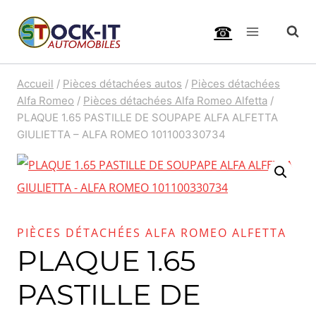
Aller
☎
au
contenu
Accueil
/
Pièces détachées autos
/
Pièces détachées
Alfa Romeo
/
Pièces détachées Alfa Romeo Alfetta
/
PLAQUE 1.65 PASTILLE DE SOUPAPE ALFA ALFETTA
GIULIETTA – ALFA ROMEO 101100330734
PIÈCES DÉTACHÉES ALFA ROMEO ALFETTA
PLAQUE 1.65
PASTILLE DE