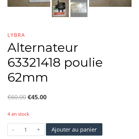
LYBRA
Alternateur
63321418 poulie
62mm
Le
Le
€
60.00
€
45.00
prix
prix
4 en stock
initial
actuel
quantité
Ajouter au panier
était :
est :
de