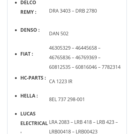
DELCO
DRA 3403 – DRB 2780
REMY :
DENSO :
DAN 502
46305329 – 46445658 –
FIAT :
46765836 – 46769369 –
60812535 – 60816046 – 7782314
HC-PARTS :
CA 1223 IR
HELLA :
8EL 737 298-001
LUCAS
LRA 2083 – LRB 418 – LRB 423 –
ELECTRICAL
LRB00418 – LRB00423
: