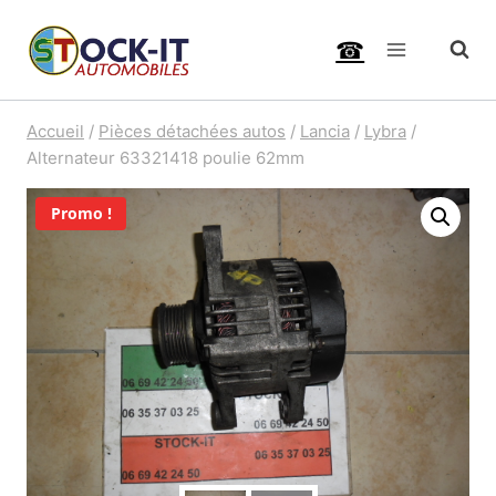
Aller
☎
au
contenu
Accueil
/
Pièces détachées autos
/
Lancia
/
Lybra
/
Alternateur 63321418 poulie 62mm
Promo !