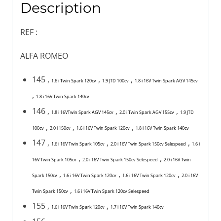
Description
REF :
ALFA ROMEO
145 ,
,
,
1.6 i Twin Spark 120cv
1.9 JTD 100cv
1.8 i 16V Twin Spark AGV 145cv
,
1.8 i 16V Twin Spark 140cv
146 ,
,
,
1.8 i 16VTwin Spark AGV 145cv
2.0 i Twin Spark AGV 155cv
1.9 JTD
,
,
,
100cv
2.0 i 150cv
1.6 i 16V Twin Spark 120cv
1.8 i 16V Twin Spark 140cv
147 ,
,
,
1.6 i 16V Twin Spark 105cv
2.0 i 16V Twin Spark 150cv Selespeed
1.6 i
,
,
16V Twin Spark 105cv
2.0 i 16V Twin Spark 150cv Selespeed
2.0 i 16V Twin
,
,
,
Spark 150cv
1.6 i 16V Twin Spark 120cv
1.6 i 16V Twin Spark 120cv
2.0 i 16V
,
Twin Spark 150cv
1.6 i 16V Twin Spark 120cv Selespeed
155 ,
,
1.6 i 16V Twin Spark 120cv
1.7 i 16V Twin Spark 140cv