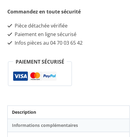
€60.00.
€45.00.
Alternateur
Commandez en toute sécurité
63321418
Pièce détachée vérifiée
poulie
Paiement en ligne sécurisé
62mm
Infos pièces au 04 70 03 65 42
PAIEMENT SÉCURISÉ
Description
Informations complémentaires