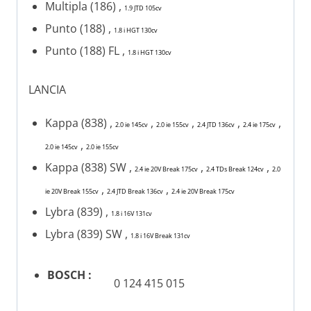
Multipla (186) ,
1.9 JTD 105cv
Punto (188) ,
1.8 i HGT 130cv
Punto (188) FL ,
1.8 i HGT 130cv
LANCIA
Kappa (838) ,
,
,
,
,
2.0 ie 145cv
2.0 ie 155cv
2.4 JTD 136cv
2.4 ie 175cv
,
2.0 ie 145cv
2.0 ie 155cv
Kappa (838) SW ,
,
,
2.4 ie 20V Break 175cv
2.4 TDs Break 124cv
2.0
,
,
ie 20V Break 155cv
2.4 JTD Break 136cv
2.4 ie 20V Break 175cv
Lybra (839) ,
1.8 i 16V 131cv
Lybra (839) SW ,
1.8 i 16V Break 131cv
BOSCH :
0 124 415 015