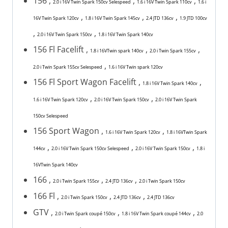
156 ,
,
,
2.0 i 16V Twin Spark 150cv Selespeed
1.6 i 16V Twin Spark 110cv
1.6 i
,
,
,
16V Twin Spark 120cv
1.8 i 16V Twin Spark 145cv
2.4 JTD 136cv
1.9 JTD 100cv
,
,
2.0 i 16V Twin Spark 150cv
1.8 i 16V Twin Spark 140cv
156 Fl Facelift ,
,
,
1.8 i 16VTwin spark 140cv
2.0 i Twin Spark 155cv
,
2.0 i Twin Spark 155cv Selespeed
1.6 i 16V Twin spark 120cv
156 Fl Sport Wagon Facelift ,
,
1.8 i 16V Twin Spark 140cv
,
,
1.6 i 16V Twin Spark 120cv
2.0 i 16V Twin Spark 150cv
2.0 i 16V Twin Spark
150cv Selespeed
156 Sport Wagon ,
,
1.6 i 16V Twin Spark 120cv
1.8 i 16VTwin Spark
,
,
,
144cv
2.0 i 16V Twin Spark 150cv Selespeed
2.0 i 16V Twin Spark 150cv
1.8 i
16VTwin Spark 140cv
166 ,
,
,
2.0 i Twin Spark 155cv
2.4 JTD 136cv
2.0 i Twin Spark 150cv
166 Fl ,
,
,
2.0 i Twin Spark 150cv
2.4 JTD 136cv
2.4 JTD 136cv
GTV ,
,
,
2.0 i Twin Spark coupé 150cv
1.8 i 16V Twin Spark coupé 144cv
2.0