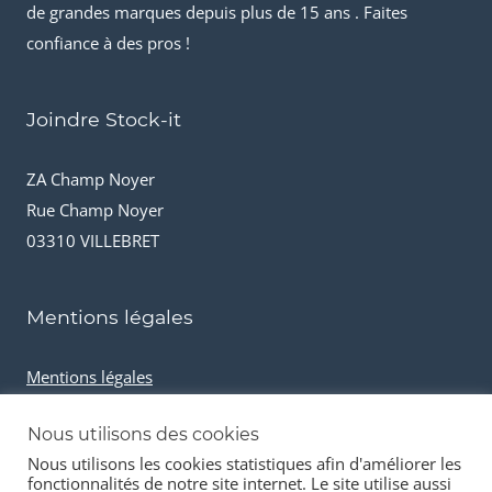
de grandes marques depuis plus de 15 ans . Faites
confiance à des pros !
Joindre Stock-it
ZA Champ Noyer
Rue Champ Noyer
03310 VILLEBRET
Mentions légales
Mentions légales
Conditions générales de vente
Nous utilisons des cookies
Cookies et données personnelles
Nous utilisons les cookies statistiques afin d'améliorer les
fonctionnalités de notre site internet. Le site utilise aussi