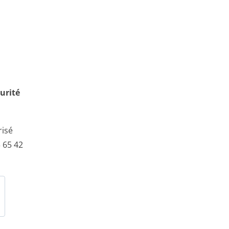
urité
risé
 65 42