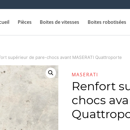
cueil
Pièces
Boites de vitesses
Boites robotisées
ort supérieur de pare-chocs avant MASERATI Quattroporte
MASERATI
Renfort s
chocs av
Quattropo