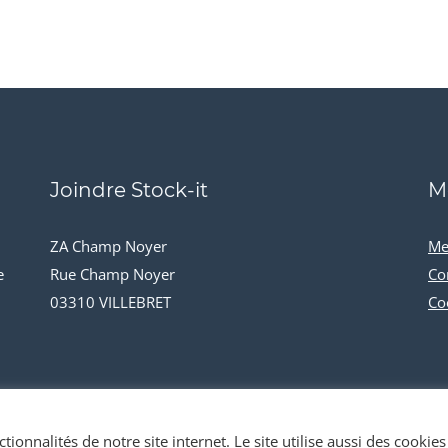
Joindre Stock-it
M
ZA Champ Noyer
Me
e
Rue Champ Noyer
Co
03310 VILLEBRET
Co
tionnalités de notre site internet. Le site utilise aussi des cookies