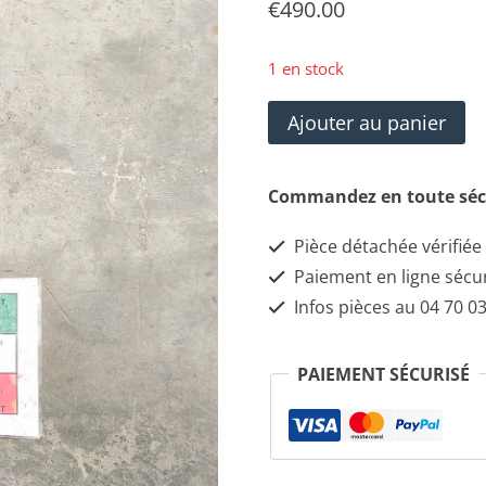
€
490.00
1 en stock
quantité
Ajouter au panier
de
Renfort
Commandez en toute séc
supérieur
Pièce détachée vérifiée
de
Paiement en ligne sécu
pare-
Infos pièces au 04 70 03
chocs
avant
PAIEMENT SÉCURISÉ
MASERATI
Quattroporte