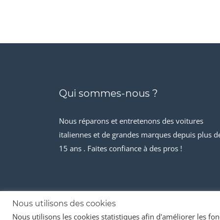
Qui sommes-nous ?
Nous réparons et entretenons des voitures
italiennes et de grandes marques depuis plus d
15 ans . Faites confiance à des pros !
Nous utilisons des cookies
Nous utilisons les cookies statistiques afin d'améliorer les fonc
© 2026 Stock-it automobiles