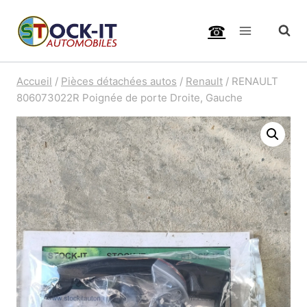
Aller
☎
au
contenu
Accueil
/
Pièces détachées autos
/
Renault
/
RENAULT
806073022R Poignée de porte Droite, Gauche