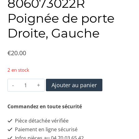
806073022R
Poignée de porte
Droite, Gauche
€
20.00
2 en stock
quantité
Ajouter au panier
de
RENAULT
Commandez en toute sécurité
806073022R
Pièce détachée vérifiée
Poignée
Paiement en ligne sécurisé
de
Infos pièces au 04 70 03 65 42