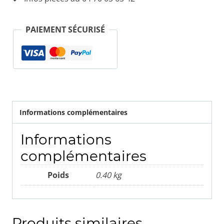
porte
Droite,
PAIEMENT SÉCURISÉ
Gauche
Informations complémentaires
Informations
complémentaires
Poids
0.40 kg
Produits similaires